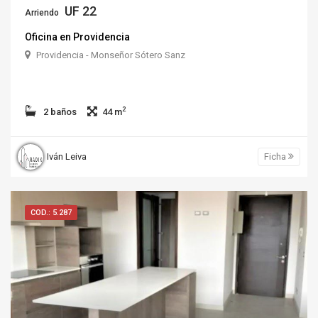
UF 22
Arriendo
Oficina en Providencia
Providencia - Monseñor Sótero Sanz
2
2 baños
44 m
Iván Leiva
Ficha
COD.: 5.287