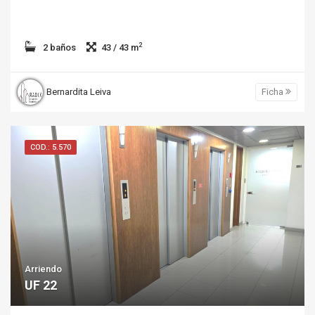
2
2 baños
43 / 43 m
Bernardita Leiva
Ficha
COD.: 5.570
Arriendo
UF 22