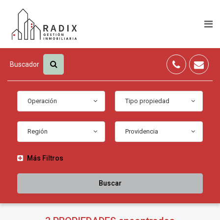
Buscador
Operación
Tipo propiedad
Región
Providencia
Más Filtros
Buscar