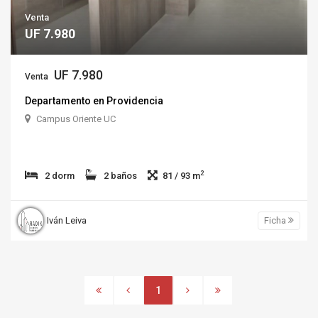
Venta
UF 7.980
UF 7.980
Venta
Departamento en Providencia
Campus Oriente UC
2
2 dorm
2 baños
81 / 93 m
Iván Leiva
Ficha
1