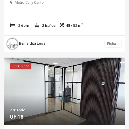
Metro Cal y Canto
2
2 dorm
2 baños
48 / 52 m
Bernardita Leiva
Ficha
COD.: 5.350
Arriendo
UF 18