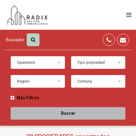
Buscador
Operación
Tipo propiedad
Región
Comuna
Más Filtros
Buscar