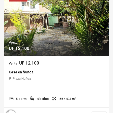
Venta
UF 12.100
UF 12.100
Venta
Casa en Ñuñoa
Plaza Ñuñoa
2
5 dorm
4 baños
156 / 403 m