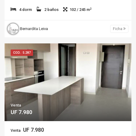
2
4 dorm
2 baños
102 / 245 m
Bernardita Leiva
Ficha
COD.: 5.287
Venta
UF 7.980
UF 7.980
Venta