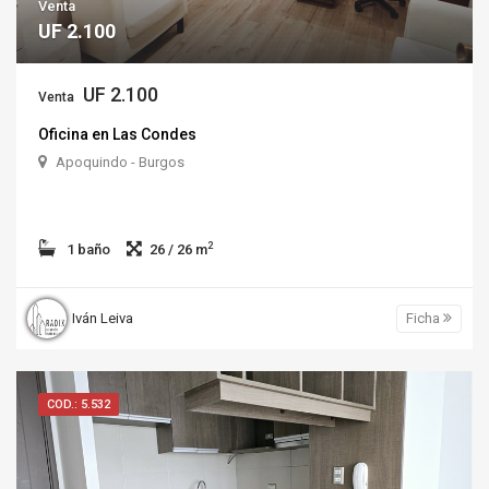
Venta
UF 2.100
UF 2.100
Venta
Oficina en Las Condes
Apoquindo - Burgos
2
1 baño
26 / 26 m
Iván Leiva
Ficha
COD.: 5.532