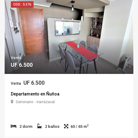
COD.: 5.376
Venta
UF 6.500
UF 6.500
Venta
Departamento en Ñuñoa
Seminario - Irarrázaval
2
2 dorm
2 baños
60 / 65 m