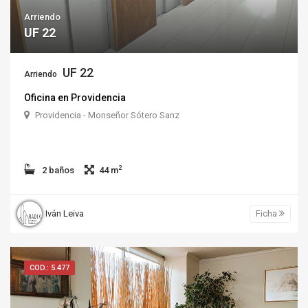
Arriendo
UF 22
UF 22
Arriendo
Oficina en Providencia
Providencia - Monseñor Sótero Sanz
2
2 baños
44 m
Iván Leiva
Ficha
COD.: 5.477