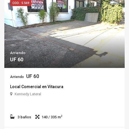
COD.: 5.569
Arriendo
UF 60
UF 60
Arriendo
Local Comercial en Vitacura
Kennedy Lateral
2
3 baños
140 / 335 m