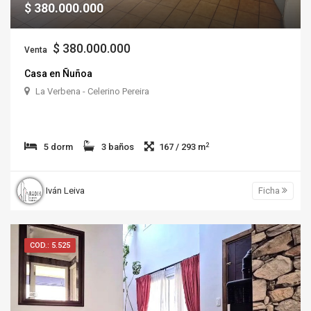
$ 380.000.000
$ 380.000.000
Venta
Casa en Ñuñoa
La Verbena - Celerino Pereira
2
5 dorm
3 baños
167 / 293 m
Iván Leiva
Ficha
COD.: 5.525