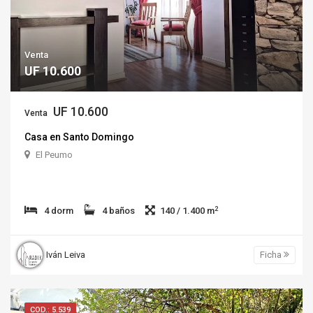
Venta
UF 10.600
UF 10.600
Venta
Casa en Santo Domingo
El Peumo
2
4 dorm
4 baños
140 / 1.400 m
Iván Leiva
Ficha
COD.: 5.539