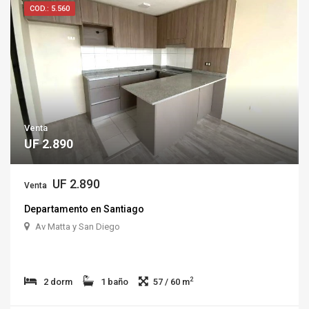
COD.: 5.560
Venta
UF 2.890
UF 2.890
Venta
Departamento en Santiago
Av Matta y San Diego
2
2 dorm
1 baño
57 / 60 m