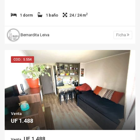
2
1 dorm
1 baño
24 / 24 m
Bernardita Leiva
Ficha
COD.: 5.554
Venta
UF 1.488
UF 1.488
Venta