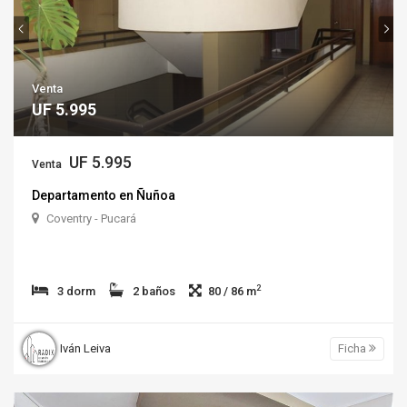
Venta
UF 5.995
UF 5.995
Venta
Departamento en Ñuñoa
Coventry - Pucará
2
3 dorm
2 baños
80 / 86 m
Iván Leiva
Ficha