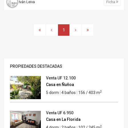
Iván Leiva
Ficha
1
PROPIEDADES DESTACADAS
Venta
UF 12.100
Casa en Ñuñoa
2
5 dorm
|
4 baños
|
156 / 403 m
Venta
UF 6.950
Casa en La Florida
2
4 dorm
|
2 baños
|
102 / 245 m