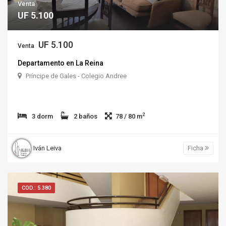
Venta
UF 5.100
UF 5.100
Venta
Departamento en La Reina
Príncipe de Gales - Colegio Andree
2
3 dorm
2 baños
78 / 80 m
Iván Leiva
Ficha
COD.: 5.380