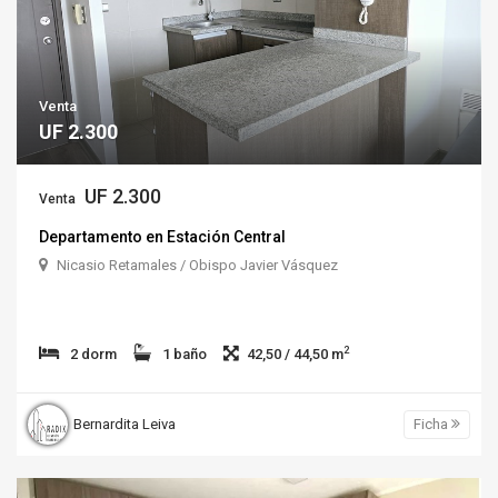
Venta
UF 2.300
UF 2.300
Venta
Departamento en Estación Central
Nicasio Retamales / Obispo Javier Vásquez
2
2 dorm
1 baño
42,50 / 44,50 m
Bernardita Leiva
Ficha