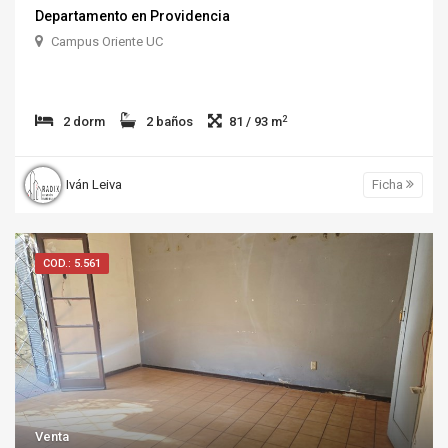
Departamento en Providencia
Campus Oriente UC
2
2 dorm
2 baños
81 / 93 m
Iván Leiva
Ficha
COD.: 5.561
Venta