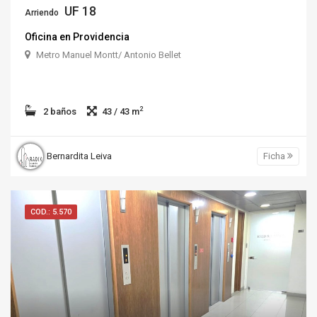
UF 18
Arriendo
Oficina en Providencia
Metro Manuel Montt/ Antonio Bellet
2
2 baños
43 / 43 m
Bernardita Leiva
Ficha
COD.: 5.570