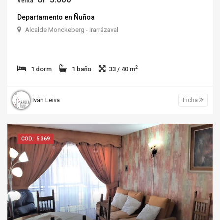
Venta
Departamento en Ñuñoa
Alcalde Monckeberg - Irarrázaval
2
1 dorm
1 baño
33 / 40 m
Iván Leiva
Ficha
COD.: 5.369