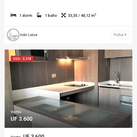
2
1 dorm
1 baño
33,35 / 40,12 m
Iván Leiva
Ficha
COD.: 5.278
Venta
UF 3.600
UF 3.600